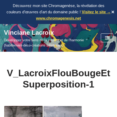
Découvrez mon site Chromagenèse, la révélation des
couleurs d’œuvres d'art du domaine public !
Visitez le site →
✕
www.chromagenesis.net
Vinciane Lacroix
Aller
Développez votre sens de la couleur et de l'harmonie
au
(habillement-déco-créations artistiques)
contenu
V_LacroixFlouBougeEt
Superposition-1