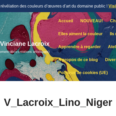
évélation des couleurs d’œuvres d'art du domaine public !
Vis
Accueil
NOUVEAU!
Ch
Elles aiment la couleur
Ils
Vinciane Lacroix
Apprendre à regarder
Atel
lement-déco-créations artistiques)
A propos de ce blog
Diver
Politique de cookies (UE)
V_Lacroix_Lino_Niger