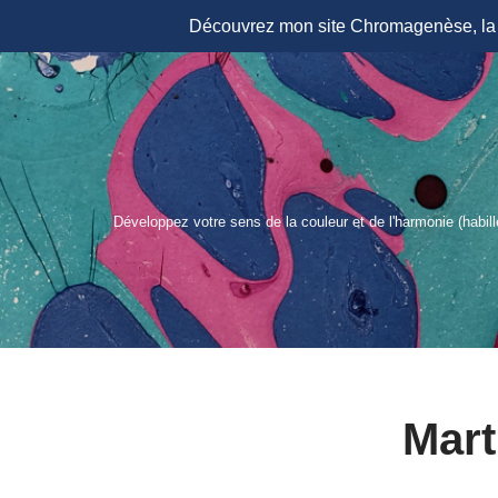
Découvrez mon site Chromagenèse, la r
Aller
au
contenu
Développez votre sens de la couleur et de l'harmonie (habil
Mart