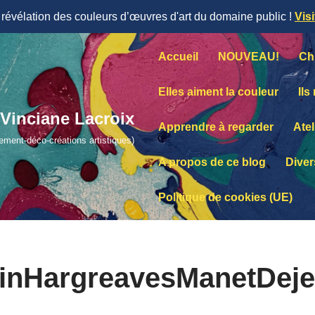
évélation des couleurs d’œuvres d'art du domaine public !
Vis
Accueil
NOUVEAU!
Ch
Elles aiment la couleur
Ils
Vinciane Lacroix
Apprendre à regarder
Atel
lement-déco-créations artistiques)
A propos de ce blog
Diver
Politique de cookies (UE)
inHargreavesManetDej