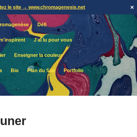
itez le site → www.chromagenesis.net
✕
romagenèse
Défi
 m’inspirent
J’ai lu pour vous
ier
Enseigner la couleur
s
Bio
Plan du Site
Portfolio
euner