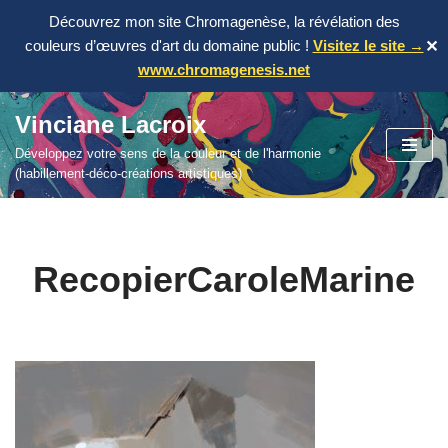
Découvrez mon site Chromagenèse, la révélation des
couleurs d’œuvres d'art du domaine public !
Visitez le site →
✕
www.chromagenesis.net
Vinciane Lacroix
Aller
Développez votre sens de la couleur et de l'harmonie
au
(habillement-déco-créations artistiques)
contenu
RecopierCaroleMarine