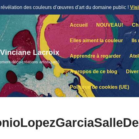
évélation des couleurs d’œuvres d'art du domaine public !
Vis
Accueil
NOUVEAU!
Ch
Elles aiment la couleur
Ils
Vinciane Lacroix
Apprendre à regarder
Atel
lement-déco-créations artistiques)
A propos de ce blog
Diver
Politique de cookies (UE)
onioLopezGarciaSalleDe