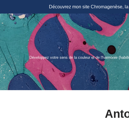
Découvrez mon site Chromagenèse, la r
Aller
au
contenu
Développez votre sens de la couleur et de l'harmonie (habil
Ant