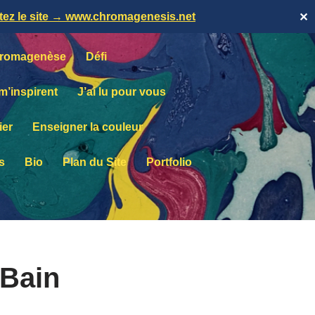
itez le site → www.chromagenesis.net
✕
romagenèse
Défi
 m’inspirent
J’ai lu pour vous
ier
Enseigner la couleur
s
Bio
Plan du Site
Portfolio
Bain