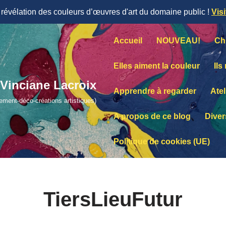
évélation des couleurs d’œuvres d'art du domaine public !
Vis
Accueil
NOUVEAU!
Ch
Elles aiment la couleur
Ils
Vinciane Lacroix
Apprendre à regarder
Atel
lement-déco-créations artistiques)
A propos de ce blog
Diver
Politique de cookies (UE)
TiersLieuFutur