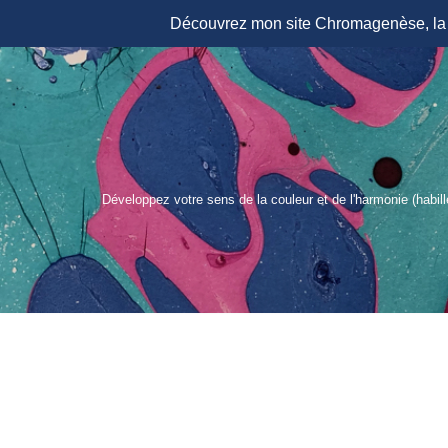
Découvrez mon site Chromagenèse, la r
Aller
au
contenu
Développez votre sens de la couleur et de l'harmonie (habil