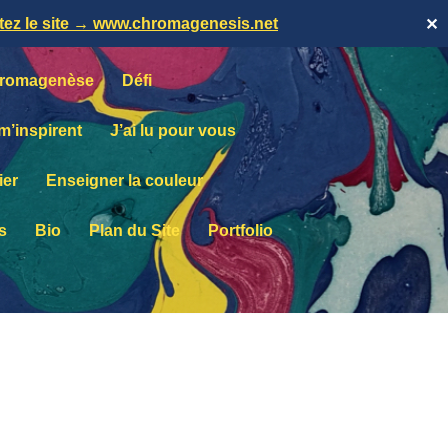
itez le site → www.chromagenesis.net
✕
romagenèse
Défi
 m’inspirent
J’ai lu pour vous
ier
Enseigner la couleur
s
Bio
Plan du Site
Portfolio