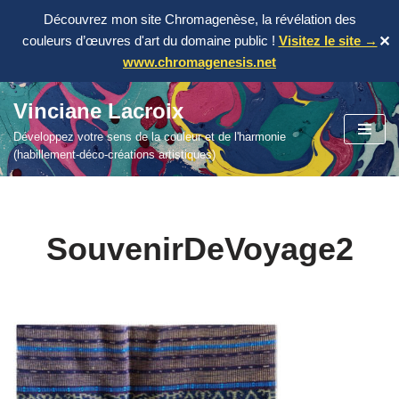
Découvrez mon site Chromagenèse, la révélation des
couleurs d’œuvres d'art du domaine public !
Visitez le site →
✕
www.chromagenesis.net
Vinciane Lacroix
Aller
Développez votre sens de la couleur et de l'harmonie
au
(habillement-déco-créations artistiques)
contenu
SouvenirDeVoyage2