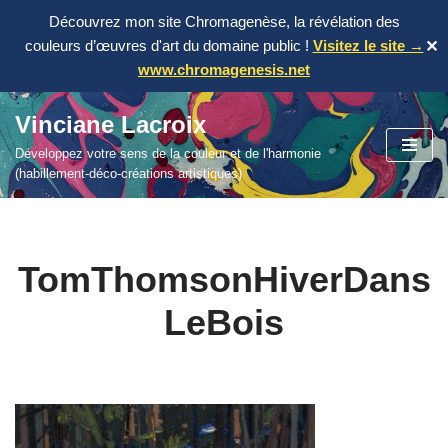
Découvrez mon site Chromagenèse, la révélation des
couleurs d’œuvres d'art du domaine public !
Visitez le site →
✕
www.chromagenesis.net
Vinciane Lacroix
Aller
Développez votre sens de la couleur et de l'harmonie
au
(habillement-déco-créations artistiques)
contenu
TomThomsonHiverDans
LeBois