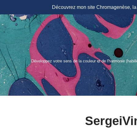
Découvrez mon site Chromagenèse, la r
Aller
au
contenu
Développez votre sens de la couleur et de l'harmonie (habil
SergeiVi