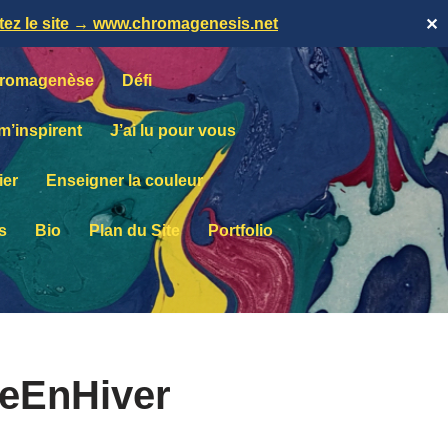
itez le site → www.chromagenesis.net
✕
romagenèse
Défi
 m’inspirent
J’ai lu pour vous
ier
Enseigner la couleur
s
Bio
Plan du Site
Portfolio
teEnHiver