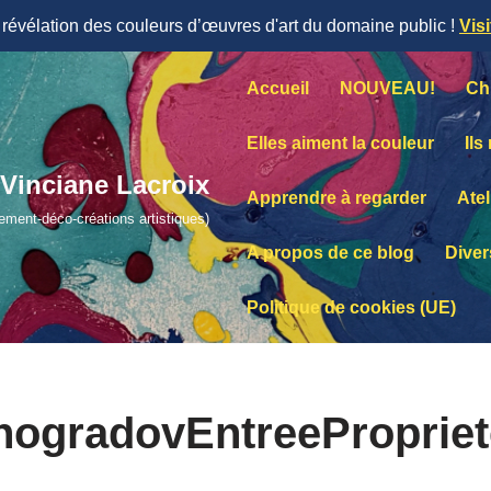
évélation des couleurs d’œuvres d'art du domaine public !
Vis
Accueil
NOUVEAU!
Ch
Elles aiment la couleur
Ils
Vinciane Lacroix
Apprendre à regarder
Atel
lement-déco-créations artistiques)
A propos de ce blog
Diver
Politique de cookies (UE)
nogradovEntreeProprie