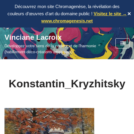
Découvrez mon site Chromagenèse, la révélation des
couleurs d’œuvres d'art du domaine public !
Visitez le site →
✕
www.chromagenesis.net
Vinciane Lacroix
Aller
Développez votre sens de la couleur et de l'harmonie
au
(habillement-déco-créations artistiques)
contenu
Konstantin_Kryzhitsky