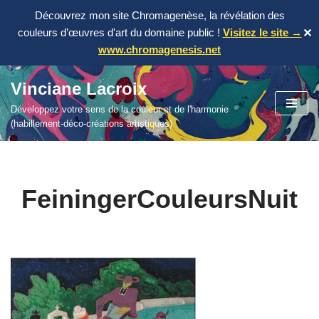
Découvrez mon site Chromagenèse, la révélation des
couleurs d’œuvres d'art du domaine public !
Visitez le site →
✕
www.chromagenesis.net
Vinciane Lacroix
Aller
Développez votre sens de la couleur et de l'harmonie
au
(habillement-déco-créations artistiques)
contenu
FeiningerCouleursNuit