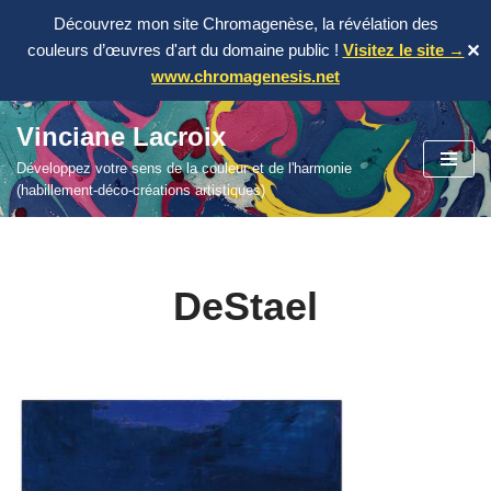
Découvrez mon site Chromagenèse, la révélation des
couleurs d’œuvres d'art du domaine public !
Visitez le site →
✕
www.chromagenesis.net
Vinciane Lacroix
Aller
Développez votre sens de la couleur et de l'harmonie
au
(habillement-déco-créations artistiques)
contenu
DeStael