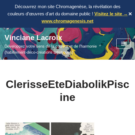
Découvrez mon site Chromagenèse, la révélation des
couleurs d’œuvres d'art du domaine public !
Visitez le site →
✕
www.chromagenesis.net
Vinciane Lacroix
Aller
Développez votre sens de la couleur et de l'harmonie
au
(habillement-déco-créations artistiques)
contenu
ClerisseEteDiabolikPisc
ine