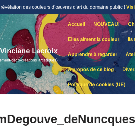
évélation des couleurs d’œuvres d'art du domaine public !
Vis
Accueil
NOUVEAU!
Ch
Elles aiment la couleur
Ils
Vinciane Lacroix
Apprendre à regarder
Atel
lement-déco-créations artistiques)
A propos de ce blog
Diver
Politique de cookies (UE)
amDegouve_deNuncques