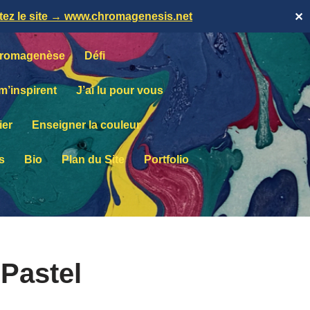
itez le site → www.chromagenesis.net
✕
romagenèse
Défi
 m’inspirent
J’ai lu pour vous
ier
Enseigner la couleur
s
Bio
Plan du Site
Portfolio
Pastel