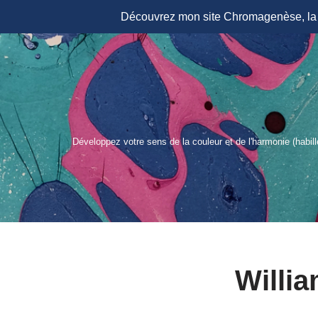
Découvrez mon site Chromagenèse, la r
Aller
au
contenu
Développez votre sens de la couleur et de l'harmonie (habil
Willi