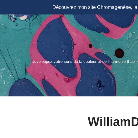
Découvrez mon site Chromagenèse, la r
Aller
au
contenu
Développez votre sens de la couleur et de l'harmonie (habil
William