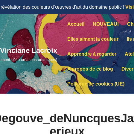
évélation des couleurs d’œuvres d'art du domaine public !
Vis
Accueil
NOUVEAU!
Ch
Elles aiment la couleur
Ils
Vinciane Lacroix
Apprendre à regarder
Atel
lement-déco-créations artistiques)
A propos de ce blog
Diver
Politique de cookies (UE)
Degouve_deNuncquesJa
erieux