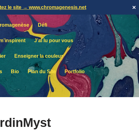
itez le site → www.chromagenesis.net
✕
romagenèse
Défi
 m’inspirent
J’ai lu pour vous
ier
Enseigner la couleur
s
Bio
Plan du Site
Portfolio
rdinMyst