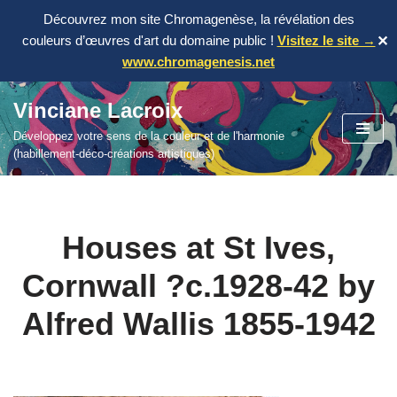
Découvrez mon site Chromagenèse, la révélation des
couleurs d’œuvres d'art du domaine public !
Visitez le site →
✕
www.chromagenesis.net
Vinciane Lacroix
Aller
Développez votre sens de la couleur et de l'harmonie
au
(habillement-déco-créations artistiques)
contenu
Houses at St Ives,
Cornwall ?c.1928-42 by
Alfred Wallis 1855-1942