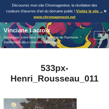
Découvrez mon site Chromagenèse, la révélation des
couleurs d’œuvres d'art du domaine public !
Visitez le site →
✕
www.chromagenesis.net
Vinciane Lacroix
Aller
Développez votre sens de la couleur et de l'harmonie
au
(habillement-déco-créations artistiques)
contenu
533px-
Henri_Rousseau_011