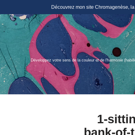
Découvrez mon site Chromagenèse, la r
Aller
au
contenu
Développez votre sens de la couleur et de l'harmonie (habil
1-sitt
bank-of-