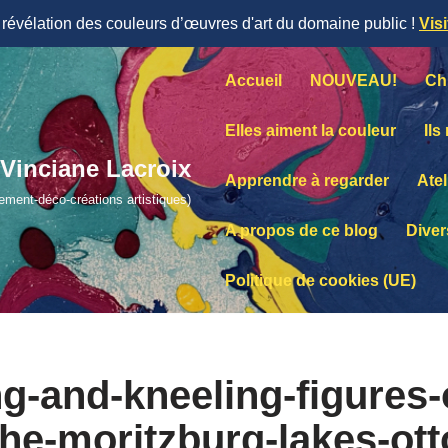
évélation des couleurs d’œuvres d'art du domaine public !
Vis
Accueil
NOUVEAU!
Ch
Elles aiment la couleur
Ils
Vinciane Lacroix
Apprendre à regarder
Atel
lement-déco-créations artistiques)
A propos de ce blog
Diver
Politique de cookies (UE)
ing-and-kneeling-figures-
the-moritzburg-lakes-ott