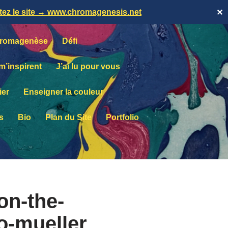
itez le site → www.chromagenesis.net
✕
romagenèse
Défi
 m’inspirent
J’ai lu pour vous
ier
Enseigner la couleur
s
Bio
Plan du Site
Portfolio
on-the-
o-mueller