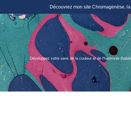
Découvrez mon site Chromagenèse, la r
Aller
au
contenu
Développez votre sens de la couleur et de l'harmonie (habil