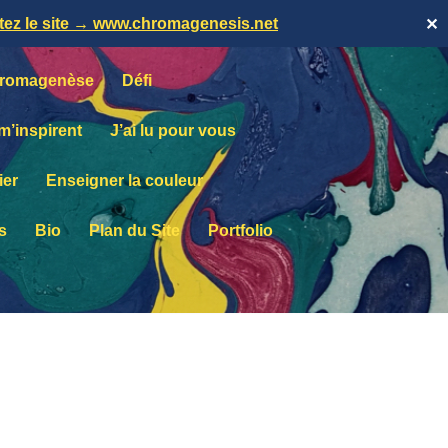
itez le site → www.chromagenesis.net
✕
romagenèse
Défi
 m’inspirent
J’ai lu pour vous
ier
Enseigner la couleur
s
Bio
Plan du Site
Portfolio