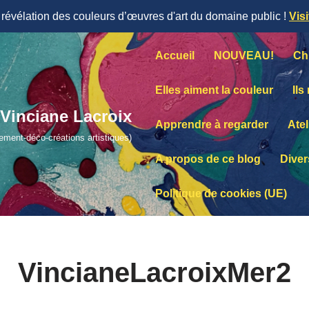
évélation des couleurs d’œuvres d'art du domaine public !
Vis
Accueil
NOUVEAU!
Ch
Elles aiment la couleur
Ils
Vinciane Lacroix
Apprendre à regarder
Atel
lement-déco-créations artistiques)
A propos de ce blog
Diver
Politique de cookies (UE)
VincianeLacroixMer2