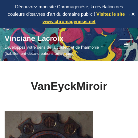
Découvrez mon site Chromagenèse, la révélation des
couleurs d’œuvres d'art du domaine public !
Visitez le site →
✕
www.chromagenesis.net
Vinciane Lacroix
Aller
Développez votre sens de la couleur et de l'harmonie
au
(habillement-déco-créations artistiques)
contenu
VanEyckMiroir