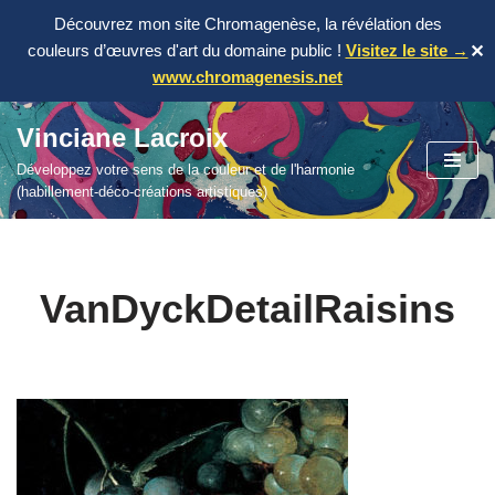
Découvrez mon site Chromagenèse, la révélation des
couleurs d’œuvres d'art du domaine public !
Visitez le site →
✕
www.chromagenesis.net
Vinciane Lacroix
Aller
Développez votre sens de la couleur et de l'harmonie
au
(habillement-déco-créations artistiques)
contenu
VanDyckDetailRaisins