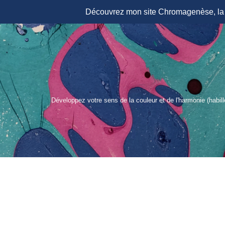
Découvrez mon site Chromagenèse, la r
Aller
au
contenu
Développez votre sens de la couleur et de l'harmonie (habil