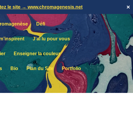
itez le site → www.chromagenesis.net
✕
romagenèse
Défi
 m’inspirent
J’ai lu pour vous
ier
Enseigner la couleur
s
Bio
Plan du Site
Portfolio