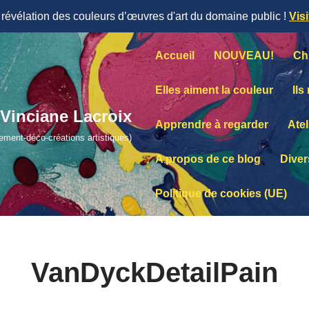
évélation des couleurs d’œuvres d'art du domaine public !
Vis
Accueil
NOUVEAU!
Ch
Elles aiment la couleur
Ils
Vinciane Lacroix
Apprendre à regarder
Atel
lement-déco-créations artistiques)
A propos de ce blog
Diver
Politique de cookies (UE)
VanDyckDetailPain