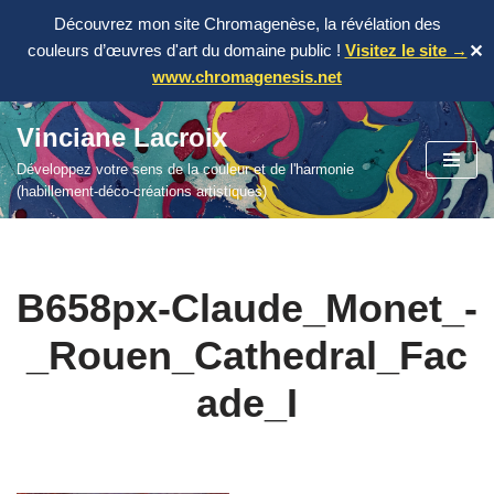
Découvrez mon site Chromagenèse, la révélation des
couleurs d’œuvres d'art du domaine public !
Visitez le site →
✕
www.chromagenesis.net
Vinciane Lacroix
Aller
Développez votre sens de la couleur et de l'harmonie
au
(habillement-déco-créations artistiques)
contenu
B658px-Claude_Monet_-
_Rouen_Cathedral_Fac
ade_I