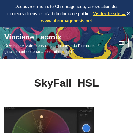
Découvrez mon site Chromagenèse, la révélation des
couleurs d’œuvres d'art du domaine public !
Visitez le site →
✕
www.chromagenesis.net
Vinciane Lacroix
Aller
Développez votre sens de la couleur et de l'harmonie
au
(habillement-déco-créations artistiques)
contenu
SkyFall_HSL