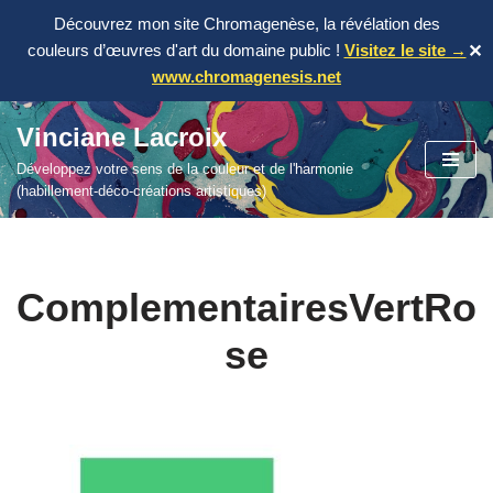
Découvrez mon site Chromagenèse, la révélation des
couleurs d’œuvres d'art du domaine public !
Visitez le site →
✕
www.chromagenesis.net
Vinciane Lacroix
Aller
Développez votre sens de la couleur et de l'harmonie
au
(habillement-déco-créations artistiques)
contenu
ComplementairesVertRo
se