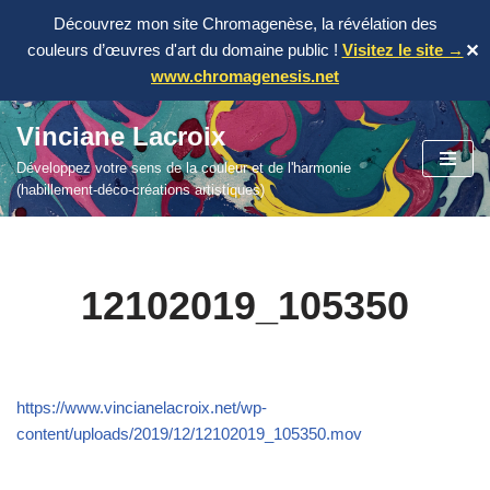
Découvrez mon site Chromagenèse, la révélation des
couleurs d’œuvres d'art du domaine public !
Visitez le site →
✕
www.chromagenesis.net
Vinciane Lacroix
Aller
Développez votre sens de la couleur et de l'harmonie
au
(habillement-déco-créations artistiques)
contenu
12102019_105350
https://www.vincianelacroix.net/wp-
content/uploads/2019/12/12102019_105350.mov