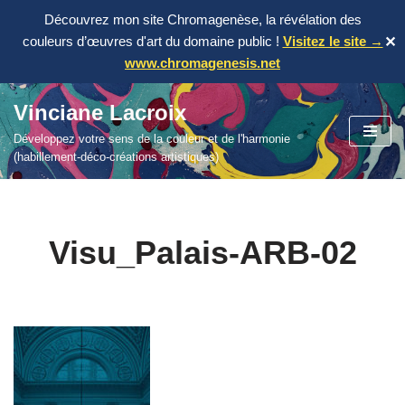
Découvrez mon site Chromagenèse, la révélation des
couleurs d’œuvres d'art du domaine public !
Visitez le site →
✕
www.chromagenesis.net
Vinciane Lacroix
Aller
Développez votre sens de la couleur et de l'harmonie
au
(habillement-déco-créations artistiques)
contenu
Visu_Palais-ARB-02