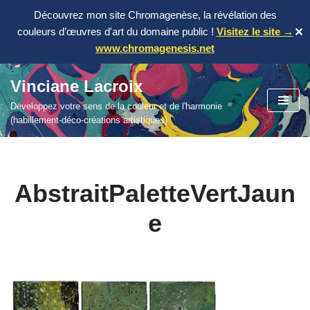
Découvrez mon site Chromagenèse, la révélation des
couleurs d’œuvres d'art du domaine public !
Visitez le site →
✕
www.chromagenesis.net
Vinciane Lacroix
Aller
Développez votre sens de la couleur et de l'harmonie
au
(habillement-déco-créations artistiques)
contenu
AbstraitPaletteVertJaun
e