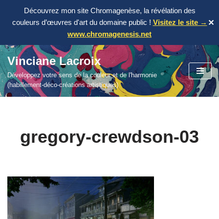
Découvrez mon site Chromagenèse, la révélation des
couleurs d’œuvres d'art du domaine public !
Visitez le site →
✕
www.chromagenesis.net
Vinciane Lacroix
Aller
Développez votre sens de la couleur et de l'harmonie
au
(habillement-déco-créations artistiques)
contenu
gregory-crewdson-03