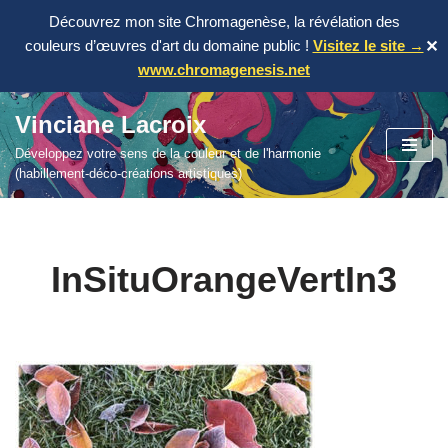
Découvrez mon site Chromagenèse, la révélation des
couleurs d’œuvres d'art du domaine public !
Visitez le site →
✕
www.chromagenesis.net
Vinciane Lacroix
Aller
Développez votre sens de la couleur et de l'harmonie
au
(habillement-déco-créations artistiques)
contenu
InSituOrangeVertIn3