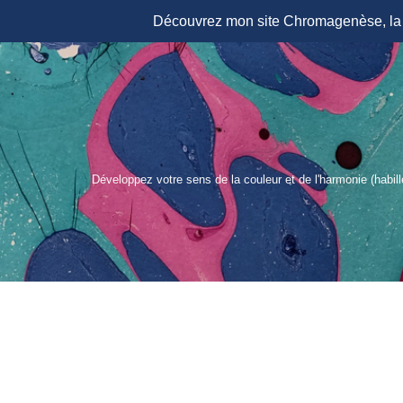
Découvrez mon site Chromagenèse, la r
Aller
au
contenu
Développez votre sens de la couleur et de l'harmonie (habil