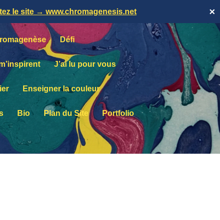
itez le site → www.chromagenesis.net
✕
romagenèse
Défi
 m’inspirent
J’ai lu pour vous
ier
Enseigner la couleur
s
Bio
Plan du Site
Portfolio