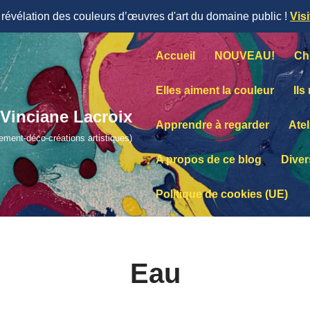
évélation des couleurs d’œuvres d'art du domaine public !
Vis
Accueil
NOUVEAU!
Ch
Elles aiment la couleur
Ils
Vinciane Lacroix
Apprendre à regarder
Atel
lement-déco-créations artistiques)
A propos de ce blog
Diver
Politique de cookies (UE)
Eau