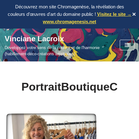
Découvrez mon site Chromagenèse, la révélation des
couleurs d’œuvres d'art du domaine public !
Visitez le site →
✕
www.chromagenesis.net
Vinciane Lacroix
Aller
Développez votre sens de la couleur et de l'harmonie
au
(habillement-déco-créations artistiques)
contenu
PortraitBoutiqueC