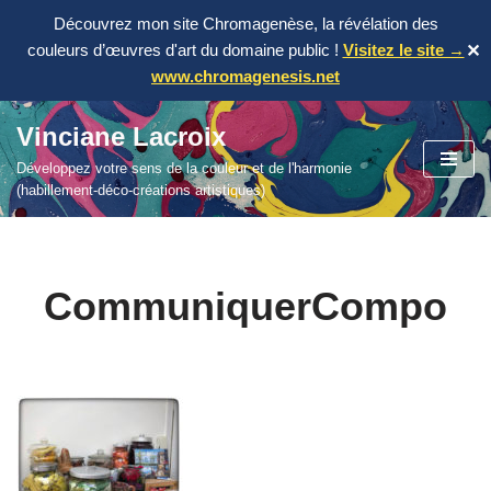
Découvrez mon site Chromagenèse, la révélation des
couleurs d’œuvres d'art du domaine public !
Visitez le site →
✕
www.chromagenesis.net
Vinciane Lacroix
Aller
Développez votre sens de la couleur et de l'harmonie
au
(habillement-déco-créations artistiques)
contenu
CommuniquerCompo