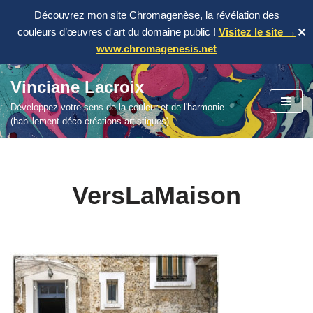
Découvrez mon site Chromagenèse, la révélation des
couleurs d’œuvres d'art du domaine public !
Visitez le site →
✕
www.chromagenesis.net
Vinciane Lacroix
Aller
Développez votre sens de la couleur et de l'harmonie
au
(habillement-déco-créations artistiques)
contenu
VersLaMaison