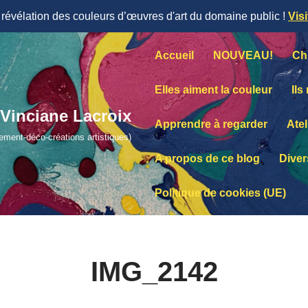
évélation des couleurs d’œuvres d'art du domaine public !
Vis
Accueil
NOUVEAU!
Ch
Elles aiment la couleur
Ils
Vinciane Lacroix
Apprendre à regarder
Atel
lement-déco-créations artistiques)
A propos de ce blog
Diver
Politique de cookies (UE)
IMG_2142