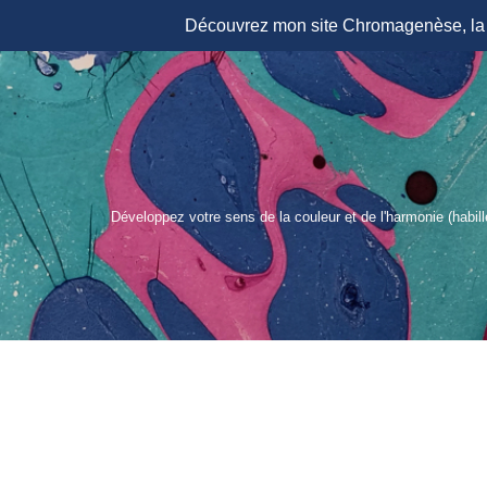
Découvrez mon site Chromagenèse, la r
Aller
au
contenu
Développez votre sens de la couleur et de l'harmonie (habil