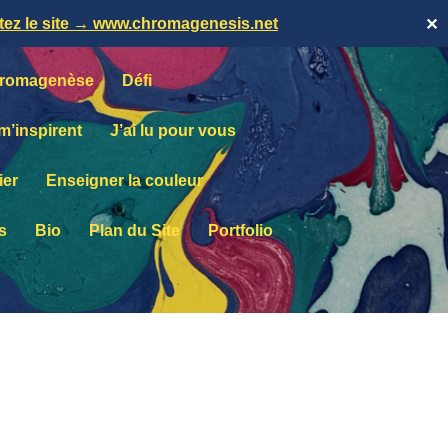
itez le site → www.chromagenesis.net
✕
romagenèse
Défi
 m’inspirent
J’ai lu pour vous
ier
Enseigner la couleur
s
Bio
Plan du Site
Portfolio