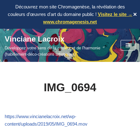
Découvrez mon site Chromagenèse, la révélation des
couleurs d’œuvres d'art du domaine public !
Visitez le site →
✕
www.chromagenesis.net
Vinciane Lacroix
Aller
Développez votre sens de la couleur et de l'harmonie
au
(habillement-déco-créations artistiques)
contenu
IMG_0694
https://www.vincianelacroix.net/wp-
content/uploads/2019/05/IMG_0694.mov