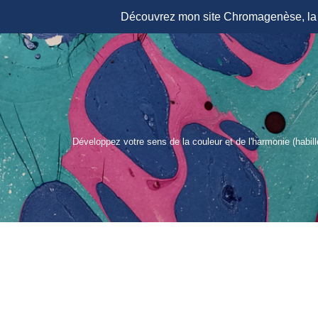
Découvrez mon site Chromagenèse, la r
Aller
au
contenu
Développez votre sens de la couleur et de l'harmonie (habil