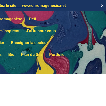
itez le site → www.chromagenesis.net
✕
romagenèse
Défi
 m’inspirent
J’ai lu pour vous
ier
Enseigner la couleur
s
Bio
Plan du Site
Portfolio