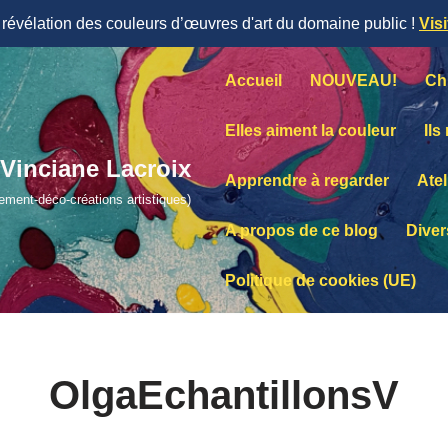
évélation des couleurs d’œuvres d'art du domaine public !
Vis
Accueil
NOUVEAU!
Ch
Elles aiment la couleur
Ils
Vinciane Lacroix
Apprendre à regarder
Atel
lement-déco-créations artistiques)
A propos de ce blog
Diver
Politique de cookies (UE)
OlgaEchantillonsV