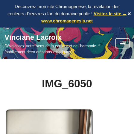
Découvrez mon site Chromagenèse, la révélation des
couleurs d’œuvres d'art du domaine public !
Visitez le site →
✕
www.chromagenesis.net
Vinciane Lacroix
Aller
Développez votre sens de la couleur et de l'harmonie
au
(habillement-déco-créations artistiques)
contenu
IMG_6050