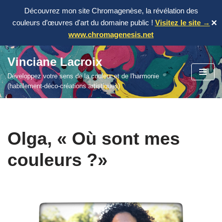
Découvrez mon site Chromagenèse, la révélation des
couleurs d’œuvres d'art du domaine public !
Visitez le site →
✕
www.chromagenesis.net
Vinciane Lacroix
Aller
Développez votre sens de la couleur et de l'harmonie
au
(habillement-déco-créations artistiques)
contenu
Olga, « Où sont mes
couleurs ?»