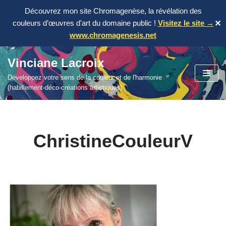
Découvrez mon site Chromagenèse, la révélation des
couleurs d’œuvres d'art du domaine public !
Visitez le site →
✕
www.chromagenesis.net
Vinciane Lacroix
Aller
Développez votre sens de la couleur et de l'harmonie
au
(habillement-déco-créations artistiques)
contenu
ChristineCouleurV