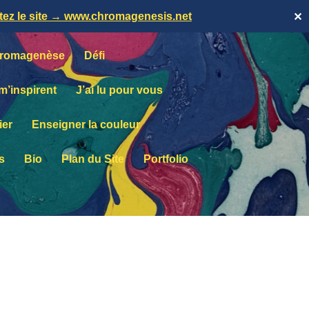
itez le site → www.chromagenesis.net
✕
romagenèse
Défi
 m’inspirent
J’ai lu pour vous
ier
Enseigner la couleur
s
Bio
Plan du Site
Portfolio