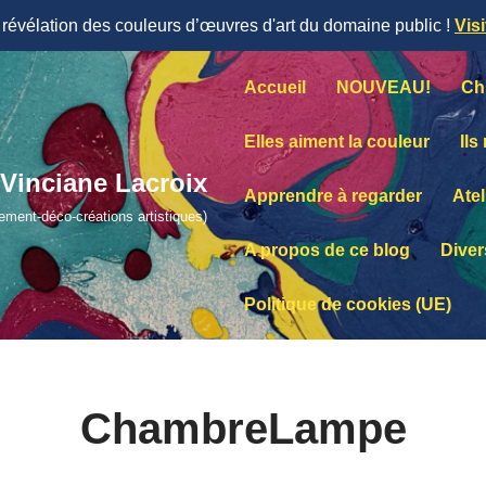
évélation des couleurs d’œuvres d'art du domaine public !
Vis
Accueil
NOUVEAU!
Ch
Elles aiment la couleur
Ils
Vinciane Lacroix
Apprendre à regarder
Atel
lement-déco-créations artistiques)
A propos de ce blog
Diver
Politique de cookies (UE)
ChambreLampe