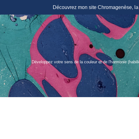
Découvrez mon site Chromagenèse, la r
Aller
au
contenu
Développez votre sens de la couleur et de l'harmonie (habil