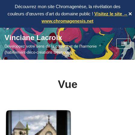
Découvrez mon site Chromagenèse, la révélation des
couleurs d’œuvres d'art du domaine public !
Visitez le site →
✕
www.chromagenesis.net
Vinciane Lacroix
Aller
Développez votre sens de la couleur et de l'harmonie
au
(habillement-déco-créations artistiques)
contenu
Vue