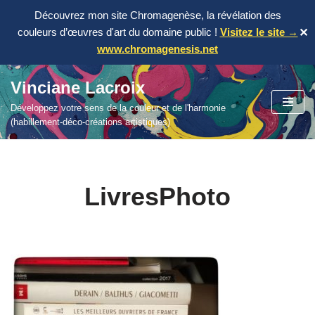
Découvrez mon site Chromagenèse, la révélation des
couleurs d’œuvres d'art du domaine public !
Visitez le site →
✕
www.chromagenesis.net
Vinciane Lacroix
Aller
Développez votre sens de la couleur et de l'harmonie
au
(habillement-déco-créations artistiques)
contenu
LivresPhoto