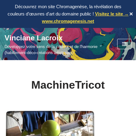
Découvrez mon site Chromagenèse, la révélation des
couleurs d’œuvres d'art du domaine public !
Visitez le site →
✕
www.chromagenesis.net
Vinciane Lacroix
Aller
Développez votre sens de la couleur et de l'harmonie
au
(habillement-déco-créations artistiques)
contenu
MachineTricot