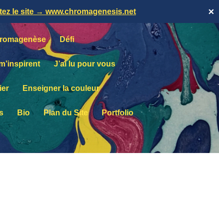
itez le site → www.chromagenesis.net
✕
romagenèse
Défi
 m’inspirent
J’ai lu pour vous
ier
Enseigner la couleur
s
Bio
Plan du Site
Portfolio