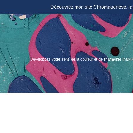
Découvrez mon site Chromagenèse, la r
Aller
au
contenu
Développez votre sens de la couleur et de l'harmonie (habil