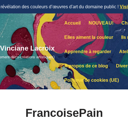
évélation des couleurs d’œuvres d'art du domaine public !
Vis
Accueil
NOUVEAU!
Ch
Elles aiment la couleur
Ils
Vinciane Lacroix
Apprendre à regarder
Atel
lement-déco-créations artistiques)
A propos de ce blog
Diver
Politique de cookies (UE)
FrancoisePain