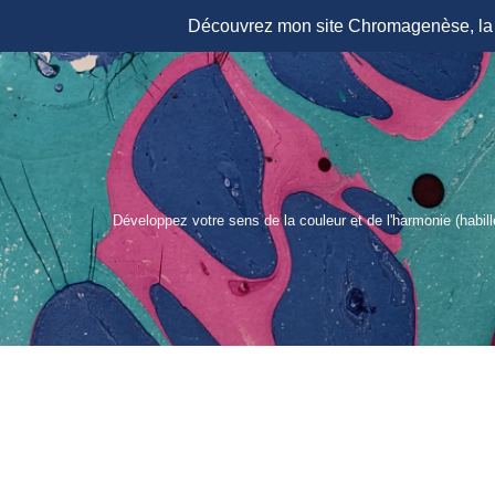
Découvrez mon site Chromagenèse, la r
Aller
au
contenu
Développez votre sens de la couleur et de l'harmonie (habil