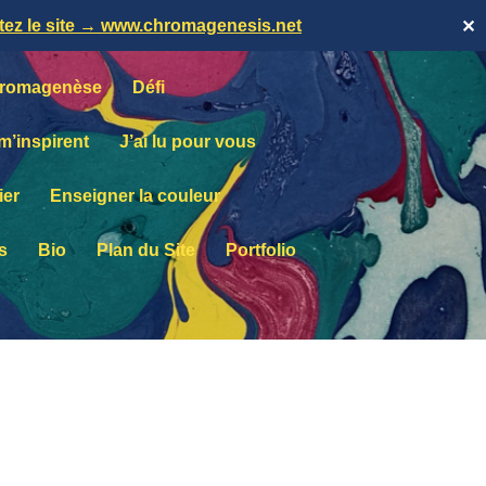
itez le site → www.chromagenesis.net
✕
romagenèse
Défi
 m’inspirent
J’ai lu pour vous
ier
Enseigner la couleur
s
Bio
Plan du Site
Portfolio