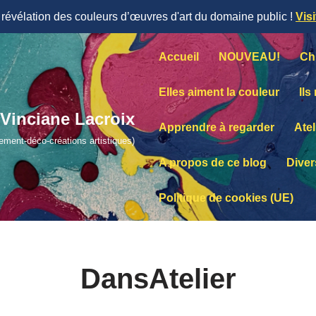
évélation des couleurs d’œuvres d'art du domaine public !
Vis
Accueil
NOUVEAU!
Ch
Elles aiment la couleur
Ils
Vinciane Lacroix
Apprendre à regarder
Atel
lement-déco-créations artistiques)
A propos de ce blog
Diver
Politique de cookies (UE)
DansAtelier