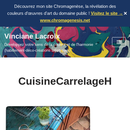
Découvrez mon site Chromagenèse, la révélation des
couleurs d’œuvres d'art du domaine public !
Visitez le site →
✕
www.chromagenesis.net
Vinciane Lacroix
Aller
Développez votre sens de la couleur et de l'harmonie
au
(habillement-déco-créations artistiques)
contenu
CuisineCarrelageH