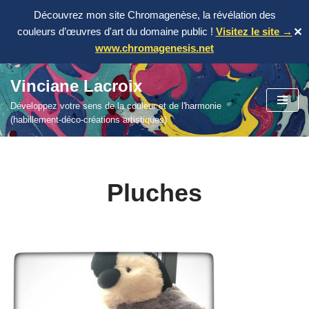
Découvrez mon site Chromagenèse, la révélation des
couleurs d’œuvres d'art du domaine public !
Visitez le site →
✕
www.chromagenesis.net
Vinciane Lacroix
Aller
Développez votre sens de la couleur et de l'harmonie
au
(habillement-déco-créations artistiques)
contenu
Pluches