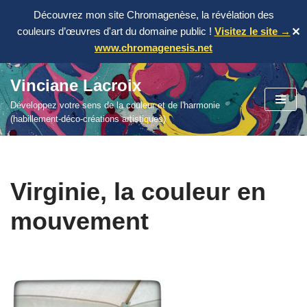
Découvrez mon site Chromagenèse, la révélation des
couleurs d’œuvres d'art du domaine public !
Visitez le site →
✕
www.chromagenesis.net
Vinciane Lacroix
Aller
Développez votre sens de la couleur et de l'harmonie
au
(habillement-déco-créations artistiques)
contenu
Virginie, la couleur en
mouvement