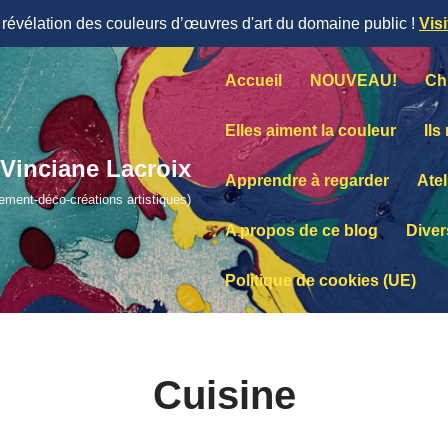
évélation des couleurs d’œuvres d'art du domaine public !
Vis
Accueil
NOUVEAU!
Ch
Elles aiment la couleur
Ils
Vinciane Lacroix
Apprendre à regarder
Atel
lement-déco-créations artistiques)
A propos de ce blog
Diver
Politique de cookies (UE)
Cuisine