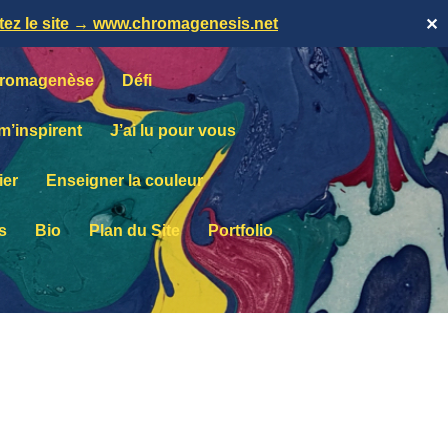
itez le site → www.chromagenesis.net
✕
romagenèse
Défi
 m’inspirent
J’ai lu pour vous
ier
Enseigner la couleur
s
Bio
Plan du Site
Portfolio