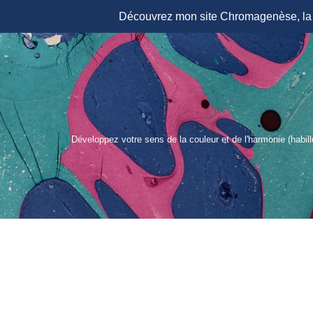
Découvrez mon site Chromagenèse, la r
Aller
au
contenu
Développez votre sens de la couleur et de l'harmonie (habil